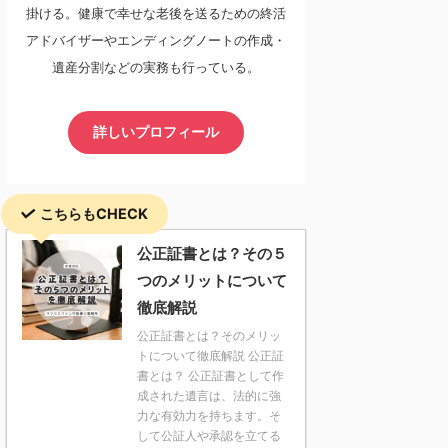
掛ける。健康で幸せな老後を送るための終活
アドバイザーやエンディングノートの作成・
遺産分割などの実務も行っている。
詳しいプロフィール
こちらもCHECK
公正証書とは？その５
つのメリットについて
徹底解説
公正証書とは？そのメリッ
トについて徹底解説 公正証
書とは？ 公正証書として作
成された遺言は、法的に強
力な有効力を持ちます。そ
して公証人や承認を立てる