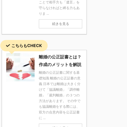
ことで相手方も「遺言」を
守らなければと縛る力もあ
りま ...
続きを見る
こちらもCHECK
離婚の公正証書とは？
作成のメリットを解説
離婚の公正証書に関する基
礎知識 離婚の公正証書の意
義 日本では離婚は大きく分
けて「協議離婚」「調停離
婚」「裁判離婚」の３つの
方法があります。 その中で
も協議離婚をする際には、
双方の合意内容を公正証書
に ...