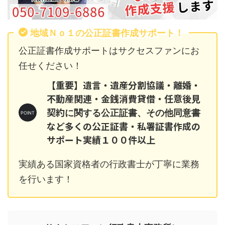
地域Ｎｏ１の公正証書作成サポート！
公正証書作成サポートはサクセスファンにお
任せください！
【重要】遺言・遺産分割協議・離婚・
不動産関連・金銭消費貸借・任意後見
契約
に関する公正証書、その他同意書
など多くの公正証書・私署証書作成の
サポート実績１００件以上
実績ある国家資格者の行政書士が丁寧に業務
を行います！